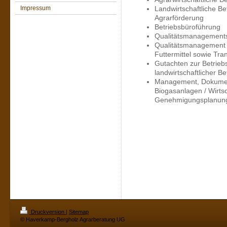
Impressum
Landwirtschaftliche Be
Agrarförderung
Betriebsbüroführung
Qualitätsmanagementsy
Qualitätsmanagement f
Futtermittel sowie Tra
Gutachten zur Betriebs
landwirtschaftlicher Be
Management, Dokument
Biogasanlagen / Wirtsc
Genehmigungsplanung
Druckversion
|
Sitemap
© Haverkamp-Bergholz Agrarberatung UG